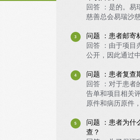
回答 ：是的。易
慈善总会易瑞沙
问题 ：患者邮寄
3
回答 ：由于项目
公开，因此通过中
问题 ：患者复查
4
回答 ：对于患者
告单和项目相关
原件和病历原件
问题 ：患者为什
5
查？