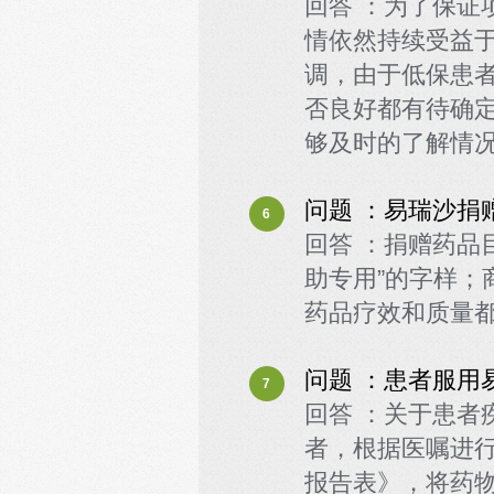
回答 ：为了保证
情依然持续受益
调，由于低保患
否良好都有待确
够及时的了解情
问题 ：易瑞沙捐
6
回答 ：捐赠药品
助专用”的字样；
药品疗效和质量
问题 ：患者服用
7
回答 ：关于患者
者，根据医嘱进行
报告表》，将药